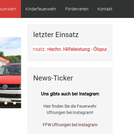
euerwehr
Kinderfeuerwehr
Förderverein
Kontakt
letzter Einsatz
zter Einsatz:
>techn. Hilfeleistung - Ölspur<
am 11.07.2026 um 15
News-Ticker
Uns gibts auch bei Instagram
Hier finden Sie die Feuerwehr
Uftrungen bei Instagram!
FFW Uftrungen bei Instagram