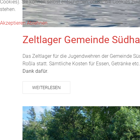
Cookies). Sie können selbst entscheiden, ob Sie die Cookies zul
stehen.
Akzeptieren
Ablehnen
Zeltlager Gemeinde Südha
Das Zeltlager für die Jugendwehren der Gemeinde Süd
Roßla statt. Sämtliche Kosten für Essen, Getränke e
Dank dafür
.
WEITERLESEN