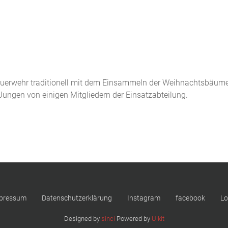
dfeuerwehr traditionell mit dem Einsammeln der Weihnachtsbäum
ungen von einigen Mitgliedern der Einsatzabteilung.
pressum
Datenschutzerklärung
Instagram
facebook
Lo
Designed by
sinci
Powered by
Ulkit