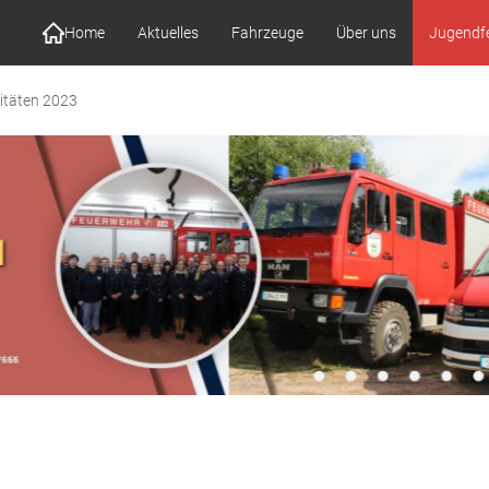
Home
Aktuelles
Fahrzeuge
Über uns
Jugendf
vitäten 2023
Let