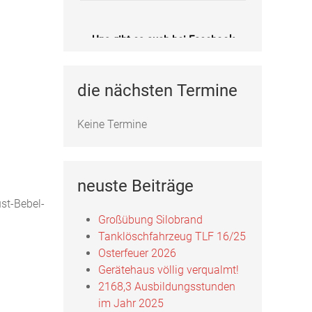
Uns gibt es auch bei Facebook
Fotos, Berichte und mehr auf unserer
Facebookseite!
die nächsten Termine
Feuerwehr Uftrungen bei Facebook
Keine Termine
neuste Beiträge
st-Bebel-
Großübung Silobrand
Tanklöschfahrzeug TLF 16/25
Osterfeuer 2026
Gerätehaus völlig verqualmt!
2168,3 Ausbildungsstunden
im Jahr 2025