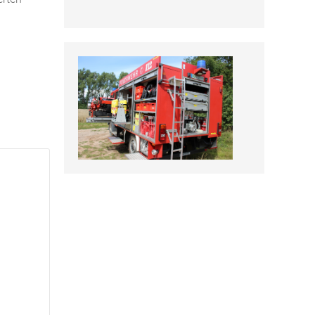
Fotos, Berichte und mehr auf unserer
Facebookseite!
Feuerwehr Uftrungen bei Facebook
Uns gibts auch bei Instagram
Hier finden Sie die Feuerwehr
Uftrungen bei Instagram!
FFW Uftrungen bei Instagram
Uns gibt es auch bei Facebook
Fotos, Berichte und mehr auf unserer
Facebookseite!