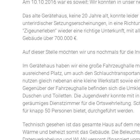
Am 10.10.2016 war es soweit: Wir konnten in unser n
Das alte Gerätehaus, keine 20 Jahre alt, konnte leide
unterirdischer Setzungserscheinungen, in eine Richtun
"Zigeunerleben" wieder eine richtige Unterkunft, mit 
Gebäude über 700.000 €.
Auf dieser Stelle möchten wir uns nochmals für die In
Im Gerätehaus haben wir eine große Fahrzeughalle mi
ausreichend Platz, um auch den Schlauchtransporta
nutzen gleich nebenan eine kleine Werkstatt sowie ein
Gegenüber der Fahrzeughalle befinden sich die Umkle
Duschen und Toiletten. Die Jugendwehr konnte mit in
geräumiges Dienstzimmer für die Ortswehrleitung. 
für knapp 50 Personen bietet, durchgeführt werden.
Technisch gesehen ist das gesamte Haus auf dem ne
Wärme und beheizt somit das Gebäude. Die Beleuchtun
Datenverkabelung und WLAN versorgt (finanziert vom 