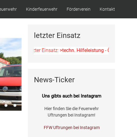
euerwehr
Kinderfeuerwehr
Förderverein
Kontakt
letzter Einsatz
Letzter Einsatz:
>techn. Hilfeleistung - Ölspur<
am 11.07
News-Ticker
Uns gibts auch bei Instagram
Hier finden Sie die Feuerwehr
Uftrungen bei Instagram!
FFW Uftrungen bei Instagram