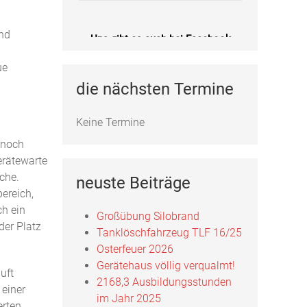
und
Uns gibt es auch bei Facebook
ue
Fotos, Berichte und mehr auf unserer
Facebookseite!
die nächsten Termine
Feuerwehr Uftrungen bei Facebook
Keine Termine
 noch
erätewarte
Uns gibts auch bei Instagram
che.
neuste Beiträge
ereich,
Hier finden Sie die Feuerwehr
ch ein
Uftrungen bei Instagram!
Großübung Silobrand
er Platz
Tanklöschfahrzeug TLF 16/25
FFW Uftrungen bei Instagram
Osterfeuer 2026
Gerätehaus völlig verqualmt!
uft
2168,3 Ausbildungsstunden
 einer
im Jahr 2025
Uns gibt es auch bei Facebook
erten