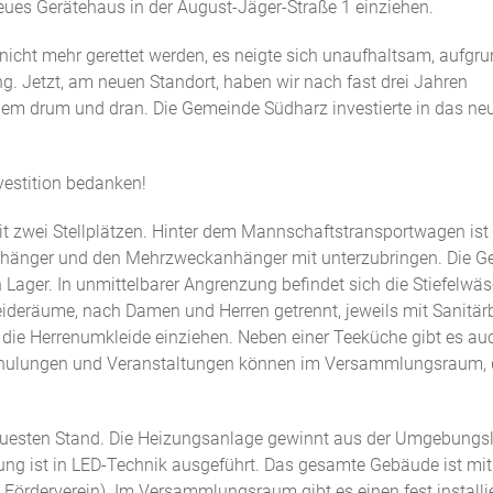
eues Gerätehaus in der August-Jäger-Straße 1 einziehen.
r nicht mehr gerettet werden, es neigte sich unaufhaltsam, aufgr
g. Jetzt, am neuen Standort, haben wir nach fast drei Jahren
allem drum und dran. Die Gemeinde Südharz investierte in das ne
vestition bedanken!
t zwei Stellplätzen. Hinter dem Mannschaftstransportwagen ist
nhänger und den Mehrzweckanhänger mit unterzubringen. Die G
 Lager. In unmittelbarer Angrenzung befindet sich die Stiefelwäs
ideräume, nach Damen und Herren getrennt, jeweils mit Sanitärb
 die Herrenumkleide einziehen. Neben einer Teeküche gibt es au
Schulungen und Veranstaltungen können im Versammlungsraum, d
uesten Stand. Die Heizungsanlage gewinnt aus der Umgebungsl
g ist in LED-Technik ausgeführt. Das gesamte Gebäude ist mit
Förderverein). Im Versammlungsraum gibt es einen fest installi