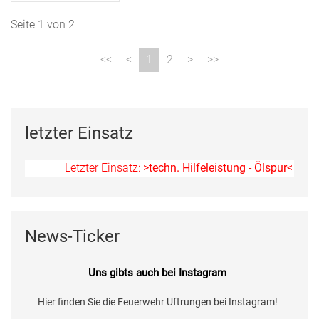
Seite 1 von 2
1
2
letzter Einsatz
Letzter Einsatz:
>techn. Hilfeleistung - Ölspur<
am 11.07.
News-Ticker
Uns gibts auch bei Instagram
Hier finden Sie die Feuerwehr Uftrungen bei Instagram!
FFW Uftrungen bei Instagram