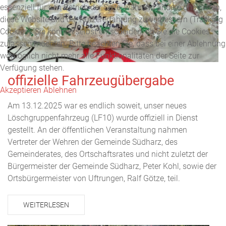
essenziell für den Betrieb der Seite, während andere uns helfen,
diese Website und die Nutzererfahrung zu verbessern (Tracking
Cookies). Sie können selbst entscheiden, ob Sie die Cookies
zulassen möchten. Bitte beachten Sie, dass bei einer Ablehnung
womöglich nicht mehr alle Funktionalitäten der Seite zur
Verfügung stehen.
offizielle Fahrzeugübergabe
Akzeptieren
Ablehnen
Am 13.12.2025 war es endlich soweit, unser neues
Löschgruppenfahrzeug (LF10) wurde offiziell in Dienst
gestellt. An der öffentlichen Veranstaltung nahmen
Vertreter der Wehren der Gemeinde Südharz, des
Gemeinderates, des Ortschaftsrates und nicht zuletzt der
Bürgermeister der Gemeinde Südharz, Peter Kohl, sowie der
Ortsbürgermeister von Uftrungen, Ralf Götze, teil.
WEITERLESEN