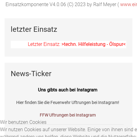
Einsatzkomponente V4.0.06 (C) 2023 by Ralf Meyer (
www.ei
letzter Einsatz
Letzter Einsatz:
>techn. Hilfeleistung - Ölspur<
am 11.0
News-Ticker
Uns gibts auch bei Instagram
Hier finden Sie die Feuerwehr Uftrungen bei Instagram!
FFW Uftrungen bei Instagram
Wir benutzen Cookies
Wir nutzen Cookies auf unserer Website. Einige von ihnen sind ess
während andere uns helfen, diese Website und die Nutzererfahr