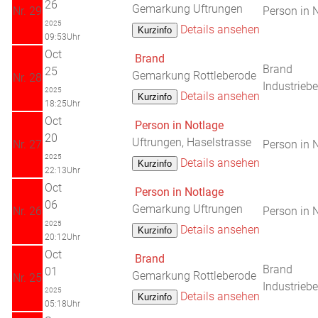
26
Gemarkung Uftrungen
Nr. 29
Person in 
2025
Details ansehen
09:53Uhr
Oct
Brand
Brand
25
Gemarkung Rottleberode
Nr. 28
Industriebe
2025
Details ansehen
18:25Uhr
Oct
Person in Notlage
20
Uftrungen, Haselstrasse
Nr. 27
Person in 
2025
Details ansehen
22:13Uhr
Oct
Person in Notlage
06
Gemarkung Uftrungen
Nr. 26
Person in 
2025
Details ansehen
20:12Uhr
Oct
Brand
Brand
01
Gemarkung Rottleberode
Nr. 25
Industriebe
2025
Details ansehen
05:18Uhr