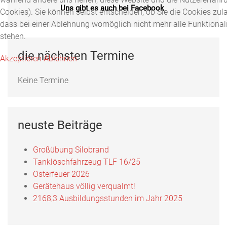
Uns gibt es auch bei Facebook
Cookies). Sie können selbst entscheiden, ob Sie die Cookies zul
dass bei einer Ablehnung womöglich nicht mehr alle Funktionali
Fotos, Berichte und mehr auf unserer Facebookseite!
stehen.
Feuerwehr Uftrungen bei Facebook
die nächsten Termine
Akzeptieren
Ablehnen
Keine Termine
Uns gibts auch bei Instagram
Hier finden Sie die Feuerwehr Uftrungen bei Instagram!
neuste Beiträge
FFW Uftrungen bei Instagram
Großübung Silobrand
Tanklöschfahrzeug TLF 16/25
Osterfeuer 2026
Uns gibt es auch bei Facebook
Gerätehaus völlig verqualmt!
2168,3 Ausbildungsstunden im Jahr 2025
Fotos, Berichte und mehr auf unserer Facebookseite!
Feuerwehr Uftrungen bei Facebook