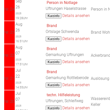
Sep
Person in Notlage
26
Uftrungen Haselstrasse
Nr. 24
Person in 
2025
Details ansehen
19:28Uhr
Aug
Brand
26
Ortslage Schwenda
Nr. 23
Brand Wo
2025
Details ansehen
16:51Uhr
Aug
Brand
07
Gemarkung Uftrungen
Nr. 22
Ackerbran
2025
Details ansehen
17:51Uhr
Jul
Brand
22
Gemarkung Rottleberode
Nr. 21
Auslösun
2025
Details ansehen
14:55Uhr
Jul
techn. Hilfeleistung
Wassereinb
07
Uftrungen, Schleifweg
Nr. 20
Keller
2025
Details ansehen