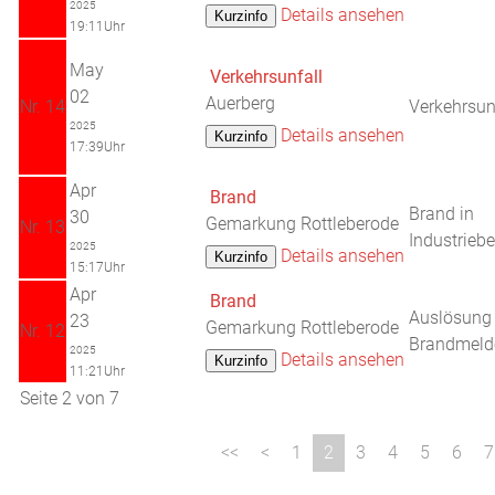
2025
Details ansehen
19:11Uhr
May
Verkehrsunfall
02
Auerberg
Nr. 14
Verkehrsun
2025
Details ansehen
17:39Uhr
Apr
Brand
Brand in
30
Gemarkung Rottleberode
Nr. 13
Industriebe
2025
Details ansehen
15:17Uhr
Apr
Brand
Auslösung
23
Gemarkung Rottleberode
Nr. 12
Brandmeld
2025
Details ansehen
11:21Uhr
Seite 2 von 7
1
2
3
4
5
6
7