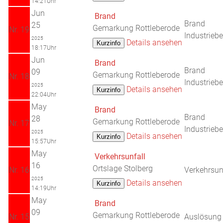
14:21Uhr
Jun
Brand
Brand
25
Gemarkung Rottleberode
Nr. 19
Industriebe
2025
Details ansehen
18:17Uhr
Jun
Brand
Brand
09
Gemarkung Rottleberode
Nr. 18
Industriebe
2025
Details ansehen
22:04Uhr
May
Brand
Brand
28
Gemarkung Rottleberode
Nr. 17
Industriebe
2025
Details ansehen
15:57Uhr
May
Verkehrsunfall
16
Ortslage Stolberg
Nr. 16
Verkehrsun
2025
Details ansehen
14:19Uhr
May
Brand
09
Gemarkung Rottleberode
Nr. 15
Auslösun