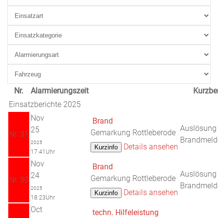
Nr.
Alarmierungszeit
Kurzber
Einsatzberichte 2025
Nov
Brand
Auslösung
25
Gemarkung Rottleberode
Nr. 31
Brandmeld
2025
Details ansehen
17:41Uhr
Nov
Brand
Auslösung
24
Gemarkung Rottleberode
Nr. 30
Brandmeld
2025
Details ansehen
18:23Uhr
Oct
techn. Hilfeleistung