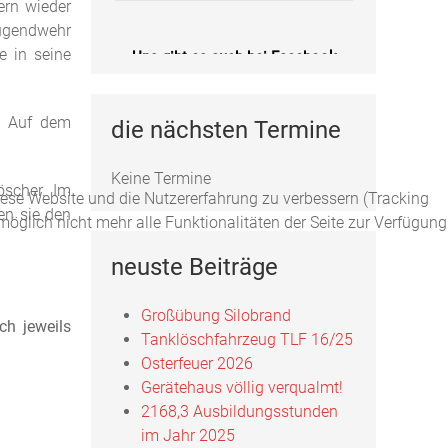
ern wieder
Jugendwehr
e in seine
Uns gibt es auch bei Facebook
Fotos, Berichte und mehr auf unserer
Facebookseite!
g. Auf dem
die nächsten Termine
Feuerwehr Uftrungen bei Facebook
Keine Termine
öscher. Im
diese Website und die Nutzererfahrung zu verbessern (Tracking
en sie den
öglich nicht mehr alle Funktionalitäten der Seite zur Verfügung
Uns gibts auch bei Instagram
neuste Beiträge
Hier finden Sie die Feuerwehr
Uftrungen bei Instagram!
Großübung Silobrand
ch jeweils
Tanklöschfahrzeug TLF 16/25
FFW Uftrungen bei Instagram
Osterfeuer 2026
Gerätehaus völlig verqualmt!
2168,3 Ausbildungsstunden
im Jahr 2025
Uns gibt es auch bei Facebook