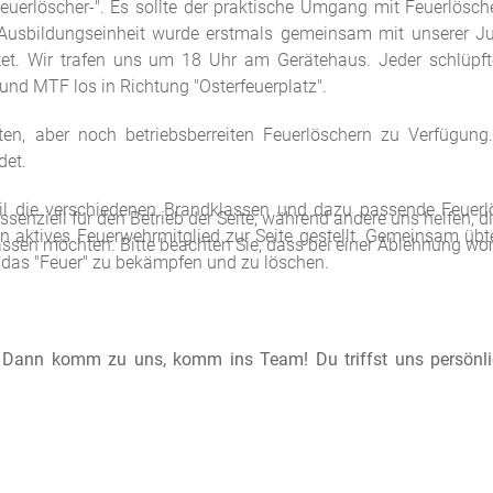
euerlöscher-". Es sollte der praktische Umgang mit Feuerlösch
e Ausbildungseinheit wurde erstmals gemeinsam mit unserer 
et. Wir trafen uns um 18 Uhr am Gerätehaus. Jeder schlüpft
und MTF los in Richtung "Osterfeuerplatz".
en, aber noch betriebsberreiten Feuerlöschern zu Verfügun
det.
eil die verschiedenen Brandklassen und dazu passende Feuerl
ssenziell für den Betrieb der Seite, während andere uns helfen, 
n aktives Feuerwehrmitglied zur Seite gestellt. Gemeinsam übt
assen möchten. Bitte beachten Sie, dass bei einer Ablehnung wom
, das "Feuer" zu bekämpfen und zu löschen.
 Dann komm zu uns, komm ins Team! Du triffst uns persönli