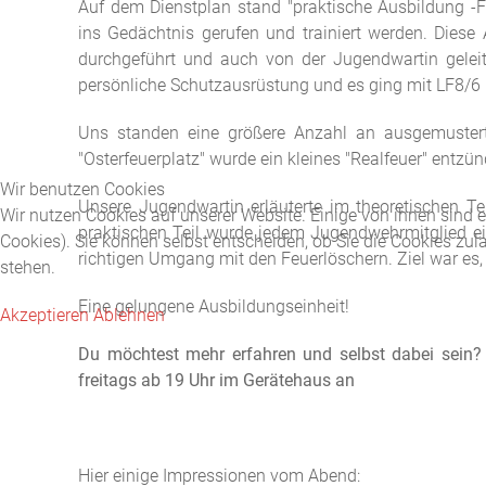
Auf dem Dienstplan stand "praktische Ausbildung -F
ins Gedächtnis gerufen und trainiert werden. Dies
durchgeführt und auch von der Jugendwartin geleit
persönliche Schutzausrüstung und es ging mit LF8/6 
Uns standen eine größere Anzahl an ausgemustert
"Osterfeuerplatz" wurde ein kleines "Realfeuer" entzün
Wir benutzen Cookies
Unsere Jugendwartin erläuterte im theoretischen T
Wir nutzen Cookies auf unserer Website. Einige von ihnen sind e
praktischen Teil wurde jedem Jugendwehrmitglied ei
Cookies). Sie können selbst entscheiden, ob Sie die Cookies zul
richtigen Umgang mit den Feuerlöschern. Ziel war es
stehen.
Eine gelungene Ausbildungseinheit!
Akzeptieren
Ablehnen
Du möchtest mehr erfahren und selbst dabei sein?
freitags ab 19 Uhr im Gerätehaus an
Hier einige Impressionen vom Abend: