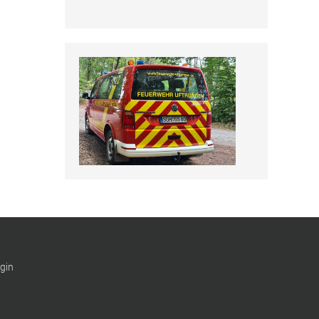
Fotos, Berichte und mehr auf unserer
Facebookseite!
Feuerwehr Uftrungen bei Facebook
Uns gibts auch bei Instagram
Hier finden Sie die Feuerwehr
Uftrungen bei Instagram!
FFW Uftrungen bei Instagram
Uns gibt es auch bei Facebook
gin
Fotos, Berichte und mehr auf unserer
Facebookseite!