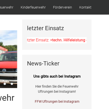
euerwehr
Kinderfeuerwehr
Förderverein
Kontakt
letzter Einsatz
Letzter Einsatz:
>techn. Hilfeleistung - Ölspur<
am 11
News-Ticker
Uns gibts auch bei Instagram
Hier finden Sie die Feuerwehr
Uftrungen bei Instagram!
wehr
FFW Uftrungen bei Instagram