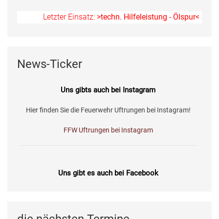
Letzter Einsatz:
>techn. Hilfeleistung - Ölspur<
am 11.07
News-Ticker
Uns gibts auch bei Instagram
Hier finden Sie die Feuerwehr Uftrungen bei Instagram!
FFW Uftrungen bei Instagram
Uns gibt es auch bei Facebook
Fotos, Berichte und mehr auf unserer Facebookseite!
Feuerwehr Uftrungen bei Facebook