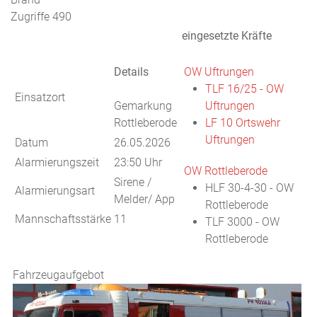
Zugriffe 490
eingesetzte Kräfte
Details
OW Uftrungen
TLF 16/25 - OW
Einsatzort
Gemarkung
Uftrungen
Rottleberode
LF 10 Ortswehr
Uftrungen
Datum
26.05.2026
Alarmierungszeit
23:50 Uhr
OW Rottleberode
Sirene /
HLF 30-4-30 - OW
Alarmierungsart
Melder/ App
Rottleberode
Mannschaftsstärke
11
TLF 3000 - OW
Rottleberode
Fahrzeugaufgebot