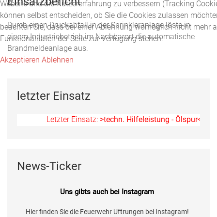
Einsatzbericht
Website und die Nutzererfahrung zu verbessern (Tracking Cookie
können selbst entscheiden, ob Sie die Cookies zulassen möchten
Durch einen Druckabfall in der Sprinkleranlage löste in
beachten Sie, dass bei einer Ablehnung womöglich nicht mehr a
einem Industriebetrieb im Nachbarort die automatische
Funktionalitäten der Seite zur Verfügung stehen.
Brandmeldeanlage aus.
Akzeptieren
Ablehnen
letzter Einsatz
Letzter Einsatz:
>techn. Hilfeleistung - Ölspur<
am 11.0
News-Ticker
Uns gibts auch bei Instagram
Hier finden Sie die Feuerwehr Uftrungen bei Instagram!