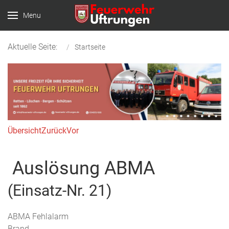
Menu
Aktuelle Seite:
Startseite
Übersicht
Zurück
Vor
Auslösung ABMA
(Einsatz-Nr. 21)
ABMA Fehlalarm
Brand