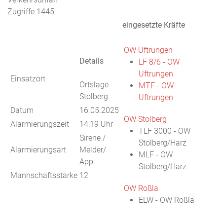
Zugriffe 1445
eingesetzte Kräfte
OW Uftrungen
Details
LF 8/6 - OW
Uftrungen
Einsatzort
Ortslage
MTF - OW
Stolberg
Uftrungen
Datum
16.05.2025
OW Stolberg
Alarmierungszeit
14:19 Uhr
TLF 3000 - OW
Sirene /
Stolberg/Harz
Alarmierungsart
Melder/
MLF - OW
App
Stolberg/Harz
Mannschaftsstärke
12
OW Roßla
ELW - OW Roßla