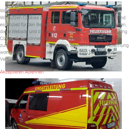
Wir benutzen Cookies
Wir nutzen Cookies auf unserer Website. Einige von ihnen sind
essenziell für den Betrieb der Seite, während andere uns helfen,
diese Website und die Nutzererfahrung zu verbessern (Tracking
Cookies). Sie können selbst entscheiden, ob Sie die Cookies
zulassen möchten. Bitte beachten Sie, dass bei einer Ablehnung
womöglich nicht mehr alle Funktionalitäten der Seite zur
Verfügung stehen.
Akzeptieren
Ablehnen