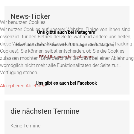
News-Ticker
Wir benutzen Cookies
Wir nutzen Cookies auf unserer Website. Einige von ihnen sind
Uns gibts auch bei Instagram
essenziell für den Betrieb der Seite, während andere uns helfen,
diese Website und die Nutzererfahrung zu verbessern (Tracking
Hier finden Sie die Feuerwehr Uftrungen bei Instagram!
Cookies). Sie können selbst entscheiden, ob Sie die Cookies
FFW Uftrungen bei Instagram
zulassen möchten. Bitte beachten Sie, dass bei einer Ablehnung
womöglich nicht mehr alle Funktionalitäten der Seite zur
Verfügung stehen.
Uns gibt es auch bei Facebook
Akzeptieren
Ablehnen
Fotos, Berichte und mehr auf unserer Facebookseite!
Feuerwehr Uftrungen bei Facebook
die nächsten Termine
Keine Termine
Uns gibts auch bei Instagram