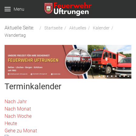
Menu
Aktuelle Seite:
Startseite
Aktuelles
Kalender
Wandertag
Terminkalender
Nach Jahr
Nach Monat
Nach Woche
Heute
Gehe zu Monat