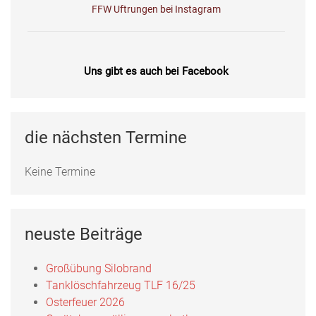
FFW Uftrungen bei Instagram
Uns gibt es auch bei Facebook
Fotos, Berichte und mehr auf unserer Facebookseite!
Feuerwehr Uftrungen bei Facebook
die nächsten Termine
Keine Termine
Uns gibts auch bei Instagram
Hier finden Sie die Feuerwehr Uftrungen bei Instagram!
neuste Beiträge
FFW Uftrungen bei Instagram
Großübung Silobrand
Tanklöschfahrzeug TLF 16/25
Osterfeuer 2026
Uns gibt es auch bei Facebook