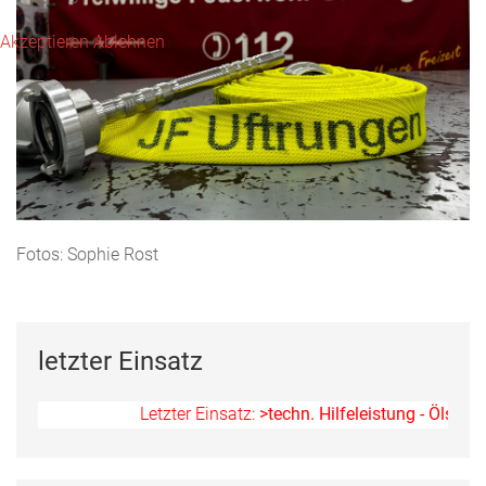
Akzeptieren
Ablehnen
Fotos: Sophie Rost
letzter Einsatz
Letzter Einsatz:
>techn. Hilfeleistung - Ölspur<
am