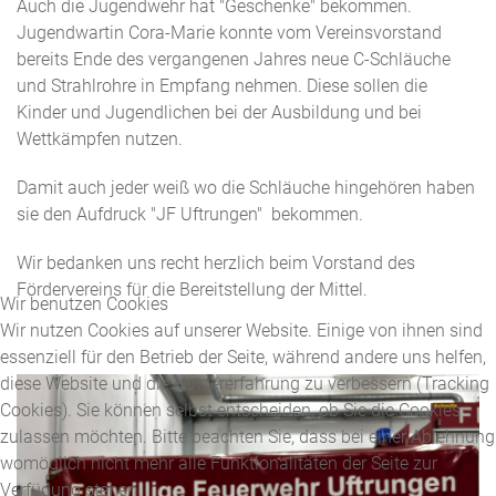
Auch die Jugendwehr hat "Geschenke" bekommen.
Jugendwartin Cora-Marie konnte vom Vereinsvorstand
bereits Ende des vergangenen Jahres neue C-Schläuche
und Strahlrohre in Empfang nehmen. Diese sollen die
Kinder und Jugendlichen bei der Ausbildung und bei
Wettkämpfen nutzen.
Damit auch jeder weiß wo die Schläuche hingehören haben
sie den Aufdruck "JF Uftrungen" bekommen.
Wir bedanken uns recht herzlich beim Vorstand des
Fördervereins für die Bereitstellung der Mittel.
Wir benutzen Cookies
Wir nutzen Cookies auf unserer Website. Einige von ihnen sind
essenziell für den Betrieb der Seite, während andere uns helfen,
diese Website und die Nutzererfahrung zu verbessern (Tracking
Cookies). Sie können selbst entscheiden, ob Sie die Cookies
zulassen möchten. Bitte beachten Sie, dass bei einer Ablehnung
womöglich nicht mehr alle Funktionalitäten der Seite zur
Verfügung stehen.