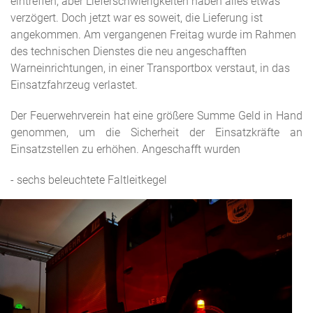
eintreffen, aber Lieferschwierigkeiten haben alles etwas
verzögert. Doch jetzt war es soweit, die Lieferung ist
angekommen. Am vergangenen Freitag wurde im Rahmen
des technischen Dienstes die neu angeschafften
Warneinrichtungen, in einer Transportbox verstaut, in das
Einsatzfahrzeug verlastet.
Der Feuerwehrverein hat eine größere Summe Geld in Hand
genommen, um die Sicherheit der Einsatzkräfte an
Einsatzstellen zu erhöhen. Angeschafft wurden
- sechs beleuchtete Faltleitkegel