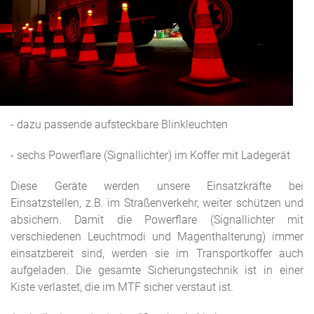
- dazu passende aufsteckbare Blinkleuchten
- sechs Powerflare (Signallichter) im Koffer mit Ladegerät
Diese Geräte werden unsere Einsatzkräfte bei
Einsatzstellen, z.B. im Straßenverkehr, weiter schützen und
absichern. Damit die Powerflare (Signallichter mit
verschiedenen Leuchtmodi und Magenthalterung) immer
einsatzbereit sind, werden sie im Transportkoffer auch
aufgeladen. Die gesamte Sicherungstechnik ist in einer
Kiste verlastet, die im MTF sicher verstaut ist.