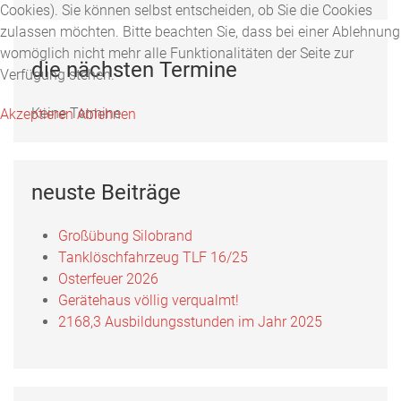
Cookies). Sie können selbst entscheiden, ob Sie die Cookies
Fotos, Berichte und mehr auf unserer Facebookseite!
zulassen möchten. Bitte beachten Sie, dass bei einer Ablehnung
womöglich nicht mehr alle Funktionalitäten der Seite zur
Feuerwehr Uftrungen bei Facebook
die nächsten Termine
Verfügung stehen.
Keine Termine
Akzeptieren
Ablehnen
neuste Beiträge
Großübung Silobrand
Tanklöschfahrzeug TLF 16/25
Osterfeuer 2026
Gerätehaus völlig verqualmt!
2168,3 Ausbildungsstunden im Jahr 2025