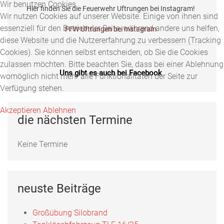
Wir benutzen Cookies
Hier finden Sie die Feuerwehr Uftrungen bei Instagram!
Wir nutzen Cookies auf unserer Website. Einige von ihnen sind
essenziell für den Betrieb der Seite, während andere uns helfen,
FFW Uftrungen bei Instagram
diese Website und die Nutzererfahrung zu verbessern (Tracking
Cookies). Sie können selbst entscheiden, ob Sie die Cookies
zulassen möchten. Bitte beachten Sie, dass bei einer Ablehnung
Uns gibt es auch bei Facebook
womöglich nicht mehr alle Funktionalitäten der Seite zur
Verfügung stehen.
Fotos, Berichte und mehr auf unserer Facebookseite!
Akzeptieren
Ablehnen
Feuerwehr Uftrungen bei Facebook
die nächsten Termine
Keine Termine
Uns gibts auch bei Instagram
Hier finden Sie die Feuerwehr Uftrungen bei Instagram!
neuste Beiträge
FFW Uftrungen bei Instagram
Großübung Silobrand