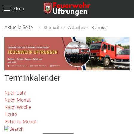
Menu
Aktuelle Seite:
Startseite
Aktuelles
Kalender
Terminkalender
Nach Jahr
Nach Monat
Nach Woche
Heute
Gehe zu Monat